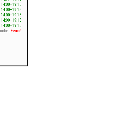
 14:00–19:15
 14:00–19:15
 14:00–19:15
 14:00–19:15
 14:00–19:15
nche :
Fermé