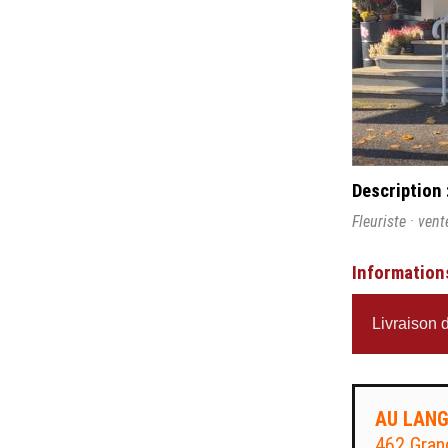
Description 
Fleuriste · ven
Information
Livraison d
AU LANG
462 Gran