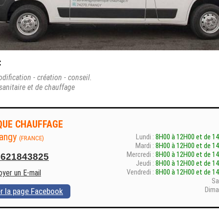
:
ification - création - conseil.
 sanitaire et de chauffage
QUE CHAUFFAGE
rangy
Lundi :
8H00 à 12H00 et de 1
(FRANCE)
Mardi :
8H00 à 12H00 et de 1
Mercredi :
8H00 à 12H00 et de 1
0621843825
Jeudi :
8H00 à 12H00 et de 1
Vendredi :
8H00 à 12H00 et de 1
oyer un E-mail
Sa
Dima
er la page Facebook