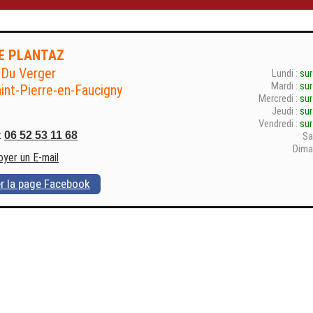
E PLANTAZ
 Du Verger
Lundi :
sur
Mardi :
sur
int-Pierre-en-Faucigny
Mercredi :
sur
Jeudi :
sur
Vendredi :
sur
:
06 52 53 11 68
Sa
Dima
oyer un E-mail
er la page Facebook