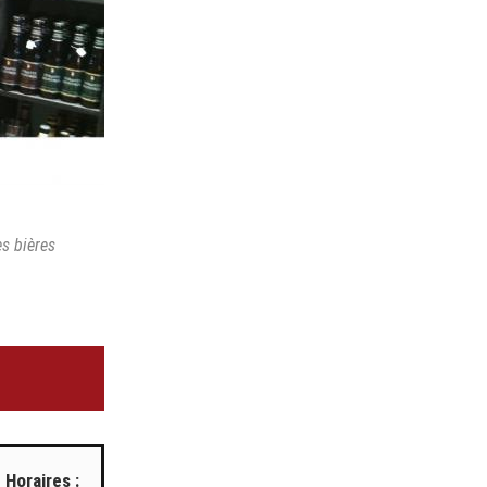
s bières
!
Horaires :