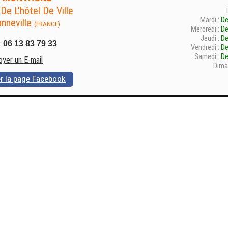
De L'hôtel De Ville
Mardi :
De
nneville
(FRANCE)
Mercredi :
De
Jeudi :
De
:
06 13 83 79 33
Vendredi :
De
Samedi :
De
oyer un E-mail
Dima
er la page Facebook