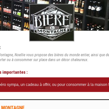
:
ontagne, Noellie vous propose des bières du monde entier, ainsi que de
orter ou à consommer sur place dans un décor chaleureux.
s importantes :
éro sympa, un cadeau à offrir, ou pour consommer à la maison 
T MONTAGNE