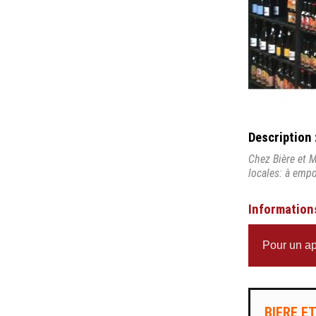
Description 
Chez Bière et M
locales: à emp
Information
Pour un ap
BIERE E