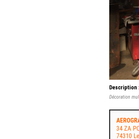
Description 
Décoration mult
AEROGRA
34 ZA P
74310 L