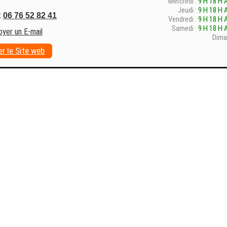
Mercredi :
9 H 18 H 
Jeudi :
9 H 18 H 
:
06 76 52 82 41
Vendredi :
9 H 18 H 
Samedi :
9 H 18 H 
oyer un E-mail
Dima
er le Site web