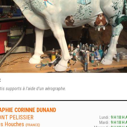
:
is supports à l'aide d'un aérographe.
PHIE CORINNE DUNAND
ONT PELISSIER
Lundi :
9 H 18 H 
Mardi :
9 H 18 H 
es Houches
(FRANCE)