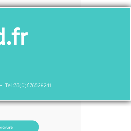
.fr
 - Tel :33(0)676528241
ravure