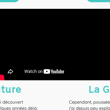
nture
La G
ai découvert
Cependant, poussée 
elques années déjà.
j'ai depuis peu explo